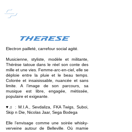
CHANCY PUBLISHING
THERESE
Electron pailleté, carrefour social agité.
Musicienne, styliste, modèle et militante,
Thérèse tatoue dans le réel son conte des
mille et une vies. Femme-arc-en-ciel, elle se
déploie entre la pluie et le beau temps.
Colorée et insaisissable, nuancée et sans
limite. A l’image de son parcours, sa
musique est libre, engagée, métissée,
populaire et exigeante.
♥♫ : M.I.A., Sevdaliza, FKA Twigs, Suboi,
Skip n Die, Nicolas Jaar, Sega Bodega
Elle l’envisage comme une soirée whisky-
verveine autour de Belleville. Où mamie