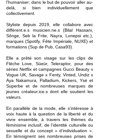
l'humaniser; dans le but de pouvoir aller au-
delà, si bien individuellement que
collectivement.
Styliste depuis 2019, elle collabore avec
différent.e.s musicien.ne.s (Bilal Hassani,
Sônge, Seb la Frite, Nayra, Lonepsi etc.),
marques (Spotify, Fête Impériale, NUXE) et
formations (Sup de Pub, Casa93).
Elle a prêté son visage sur les clips de
Flèche Love, Süeür, Teleraptor, pour des
séries Netflix et campagnes Gucci Beauty x
Vogue UK, Savage x Fenty, Vinted, Undiz x
Aya Nakamura, Palladium, Kickers, Ysé et
Superbe et de nombreuses marques de
jeunes créateur.ice.s dont elle soutient les
valeurs.
En parallèle de la mode, elle s’intéresse à
voix haute à la question de la liberté et du
vivre ensemble, à travers les thèmes du
féminisme inclusif, de l’identité culturelle ou
sexuelle et du concept « d’individuation ».
En témoignent ses nombreuses prises de