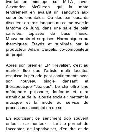
twerke en mini-jupe sur M.I.A., avec
Alexander McQueen qui la mate
tendrement en avalant un sandwich aux
sonorités orientales. Où des banlieusards
discutent en trois langues au calme avec le
fantôme de Jung, dans une salle de bain
carrelée, tapissée de bass music.
Mouvements et surprises. Harmoniques ou
thermiques. Etayés et sublimés par le
producteur Adam Carpels, co-compositeur
du projet.
Après son premier EP "Rêvalité", c'est au
marker fluo que l'artiste multi facettes
esquisse la période post-confinements avec
son nouveau single dansant et
thérapeutique "Jealous". Le clip offre une
métaphore puissante, loufoque et ultra
esthétique de la jalousie sociale ; mettant la
musique et la mode au service du
processus d’acceptation de soi.
En exorcisant ce sentiment trop souvent
enfoui - car honteux - l'artiste permet de
l'accepter, de l'apprivoiser, d'en rire et de