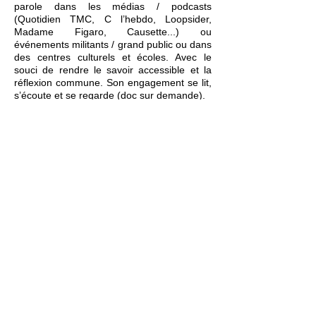
parole dans les médias / podcasts
(Quotidien TMC, C l’hebdo, Loopsider,
Madame Figaro, Causette...) ou
événements militants / grand public ou dans
des centres culturels et écoles. Avec le
souci de rendre le savoir accessible et la
réflexion commune. Son engagement se lit,
s’écoute et se regarde (doc sur demande).
Une artiste qui s'obstine à toucher le cœur
et le corps, pour faire bouger la tête. Et vice
versa.
Retour